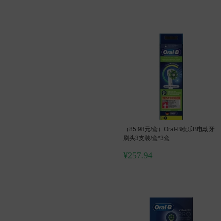
（85.98元/盒）Oral-B欧乐B电动牙
刷头3支装/盒*3盒
¥
257.94