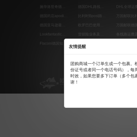
施华洛世奇德国官网购物教程
德国DHL路线介绍
DHL全球运
德国药店apodiscounter中文购物教程
比利时Bpost路线介绍
德国亚马逊最新购物教程
欧罗巴巴使用流程
Lookfantastic美妆一站式海淘购物教程
货损险业务及索赔流程
Flaconi德国知名美容护肤网店最新购物教程
会员积分介绍
友情提醒
团购商城一个订单生成一个包裹。
份证号或者同一个电话号码），每
时效，如果您要多下订单（多个包
使用条款
免责声明
友
谢！
Copyright © 2013 Europa