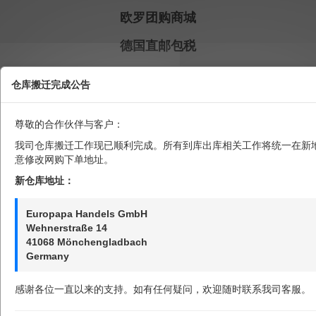
欧罗团购商城
德国直邮包税
16.95元/包（3块装）
仓库搬迁完成公告
5.65元/块
尊敬的合作伙伴与客户：
8包共24块为一个订单
我司仓库搬迁工作现已顺利完成。所有到库出库相关工作将统一在新
不可和其他商品同时提交出库
意修改网购下单地址。
新仓库地址：
ROSSMANN直采，原汁原味
不是保税区，不是国内现货，正品保证
Europapa Handels GmbH
Wehnerstraße 14
41068 Mönchengladbach
商品详情
Germany
感谢各位一直以来的支持。如有任何疑问，欢迎随时联系我司客服。