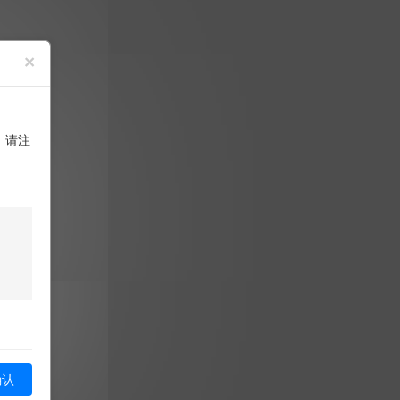
×
单。
，请注
确认