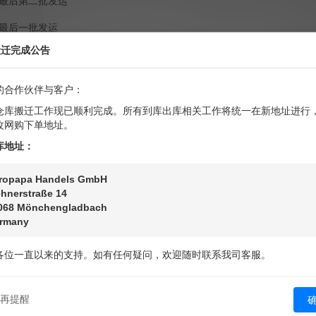
预计最后第二批发运
预计最后一批发运
搬迁完成公告
日最后一批发运完成后，CC线路将正式停止运营，不再继续接收该线路相关订
的合作伙伴与客户：
求的客户，提前做好发货及备货安排，以免影响后续物流计划。
仓库搬迁工作现已顺利完成。所有到库出库相关工作将统一在新地址进行
改网购下单地址。
营：
库地址：
ropapa Handels GmbH
hnerstraße 14
068 Mönchengladbach
rmany
的理解与支持，如有任何问题，请及时与我司客服联系。
各位一直以来的支持。如有任何疑问，欢迎随时联系我司客服。
再提醒