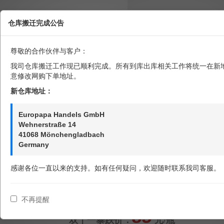
12盒/箱，每盒750g，最新日期
仓库搬迁完成公告
购买直达
尊敬的合作伙伴与客户：
批发代发价：239.76
元/箱（2箱为一个订单），
263.76
元/箱
我司仓库搬迁工作现已顺利完成。所有到库出库相关工作将统一在新
（1箱为一个订单）
意修改网购下单地址。
双十一暴跌价：227.76
元/箱（2箱为一个订单），
239.76
元/箱
新仓库地址：
（1箱为一个订单）
Europapa Handels GmbH
享受暴跌价方法一：
11月1日-11日期间，常用微信朋友圈无屏
Wehnerstraße 14
蔽任意转发3天，即可享受暴跌价。（返现只可消费，不可提现）
41068 Mönchengladbach
Germany
享受暴跌价方法二：
11月1日-11日期间，团购商城下单满30单
以上（返现只可消费，不可提现）
感谢各位一直以来的支持。如有任何疑问，欢迎随时联系我司客服。
不再提醒
85
双十一暴跌价：
元/瓶