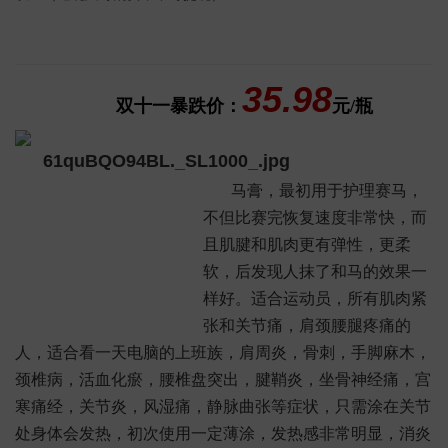
35.98
双十一暴跌价：
元/瓶
马膏，最初用于护理赛马，
不但比赛完恢复速度非常快，而
且肌腱和肌肉更有弹性，更柔
软，后发现人抹了和马的效果一
样好。适合运动员，所有肌肉紧
张和关节痛，肩颈腰腿疼痛的
人，适合看一天电脑的上班族，肩周炎，骨刺，手脚麻木，
颈椎病，活血化瘀，腰椎盘突出，腱鞘炎，坐骨神经痛，宫
寒痛经，关节炎，风湿痛，静脉曲张等症状，只需涂在关节
处身体会发热，初次使用一定薄涂，发热感非常明显，消炎