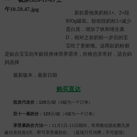
新款爱他美奶粉1+、2+段
800g罐装。较前段奶粉1+减少
蛋白质，增加了铁和维生素
D，相对之前奶粉一岁后的宝
宝吃了更耐饿。这两款奶粉都
是贴合宝宝此年龄段身体营养需求，价格也非常好，适合妈
妈选择
最新版本，最新日期
购买直达
批发代发价：128
元/罐（4罐为一个订单）
双十一暴跌价：123
元/罐（4罐为一个订单）
享受暴跌价方法一：
11月1日-11日期间，常用微信朋友圈无屏
蔽任意转发3天，即可享受暴跌价。（返现只可消费，不可提现）