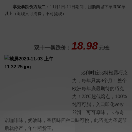
享受暴跌价方法二：
11月1日-11日期间，团购商城下单满30单
以上（返现只可消费，不可提现）
18.98
双十一暴跌价
：
元/盒
比利时丘比特松露巧克
力，每年只卖3个月！整个
欧洲每年底最期待的巧克
力！23℃超低熔点，100%
纯可可脂，入口即化very
丝滑！可可原味，卡布奇
诺咖啡味，奶油味，香槟味四种口味可挑，此巧克力圣诞节
后就停产，年年断货王。