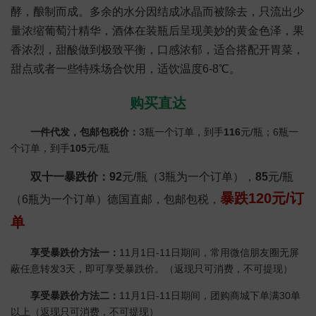
酵，酿制而成。多余的水分因结成冰晶而被除去，只流出少
量浓缩葡萄汁精华，酒体在装瓶后呈现美妙的黄金色泽，果
香浓烈，甜酸做到极致平衡，口感浓郁，适合搭配开胃菜，
甜点或者一些特殊场合饮用，适饮温度6-8℃。
购买直达
一件代发，包邮包税价：
3瓶一个订单，到手
116
元/瓶；6瓶一
个订单，到手
105
元/瓶
双十一暴跌价：
92
元/瓶（3瓶为一个订单），
85
元/瓶
暴跌120元/订
（6瓶为一个订单）德国直邮，包邮包税，
单
享受暴跌价方法一：
11月1日-11日期间，常用微信朋友圈无屏
蔽任意转发3天，即可享受暴跌价。（返现只可消费，不可提现）
享受暴跌价方法二：
11月1日-11日期间，团购商城下单满30单
以上（返现只可消费，不可提现）