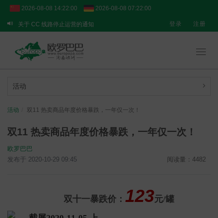
2026-08-08 14:22:01
2026-08-08 07:22:01
关于 CC 线路停止运营的通知
登录
注册
关于 BPOST 线路的临时提醒
【重要通知】转运业务临时调整说明
Toggl
navig
活动
活动
双11 热卖商品年度价格暴跌，一年仅一次！
双11 热卖商品年度价格暴跌，一年仅一次！
欧罗巴巴
发布于 2020-10-29 09:45
阅读量：4482
123
双十一暴跌价：
元/罐