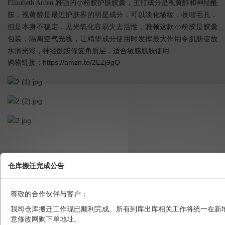
Elizabeth Arden 雅顿的小粉胶护肤胶囊，主打成分是视黄醇和神经酰
胺，视黄醇是最近护肤界的明星成分，可以淡化皱纹，收缩毛孔，
但是本身不稳定，见光氧化容易失去活性，雅顿这款小粉胶是胶囊
包装，隔离空气光线，让精华成分使用时发挥最大作用令肌肤绽放
水润光彩，神经酰胺修复角质层，适合敏感肌肤使用
购物链接：
https://amzn.to/2EZj9gQ
LEGO乐高42088车载式吊车7+机械组儿童拼插积木男孩塑料玩具礼物 原
仓库搬迁完成公告
价9.99欧 折后7.99欧
尊敬的合作伙伴与客户：
拼好后转动旋钮可操作起重机，吊车的吊杆可以灵活移动，精致细感的逼
真轮胎，橙蓝配色外观时尚大气。来自真实世界的原型，传动功能再现机
我司仓库搬迁工作现已顺利完成。所有到库出库相关工作将统一在新
械原理，更深层的沉浸式搭拼体验
意修改网购下单地址。