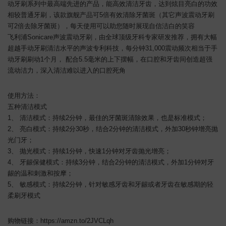
动牙刷系列中最高端先进的产品，能高效清洁牙齿，达到炫目亮白的功效
相较普通牙刷，该款旗舰产品可5倍有效清除牙菌斑（其它声波震动牙刷
可2倍去除牙菌斑），每天使用可以助您随时展现自信洁白的笑容
飞利浦Sonicare声波震动牙刷，由全球顶级牙科专家研发推荐，拥有大幅
超越手动牙刷清洁水平的声波专利科技，每分钟31,000震动频次相当于手
动牙刷刷动1个月， 配合5.5毫米的上下摆幅，在口腔和牙齿间创造超强
流动洁力，深入清洁难以进入的口腔死角
使用方法：
五种清洁模式
1、 清洁模式：持续2分钟，最佳的牙菌斑清除效果，也是标准模式；
2、 亮白模式：持续2分30秒，结合2分钟的清洁模式，外加30秒钟增亮抛
光门牙；
3、 抛光模式：持续1分钟，快速1分钟对牙齿抛光增亮；
4、 牙龈保健模式：持续3分钟，结合2分钟的清洁模式，外加1分钟对牙
龈的温和刺激和按摩；
5、 敏感模式：持续2分钟，针对敏感牙齿和牙龈或者牙齿在敏感期的轻
柔刷牙模式
购物链接：https://amzn.to/2JVCLqh