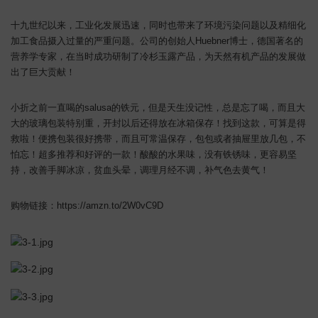
十九世纪以来，工业化发展迅速，同时也带来了环境污染问题以及精细化
加工食品摄入过量的严重问题。公司的创始人Huebner博士，德国著名的
营养学专家，在当时成功研制了冷杉玉露产品，为天然有机产品的发展做
出了巨大贡献！
小折之前一直喝的salusa的铁元，但是天生没记性，总是忘了喝，而且大
大的玻璃包装特别重，开封以后还得放在冰箱保存！找到这款，可算是得
救啦！便携包装很好携带，而且可常温保存，包包或者抽屉里放几包，不
怕忘！超多推荐和好评的一款！酸酸的水果味，没有铁锈味，更容易坚
持，改善手脚冰凉，贫血头晕，调理月经不调，补气色去黄气！
购物链接：https://amzn.to/2W0vC9D