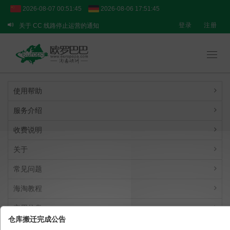
2026-08-07 00:51:45
2026-08-06 17:51:45
登录
注册
关于 CC 线路停止运营的通知
关于 BPOST 线路的临时提醒
【重要通知】转运业务临时调整说明
Toggl
navig
使用帮助
服务介绍
收费说明
关于
常见问题
海淘教程
实用信息
仓库搬迁完成公告
其它