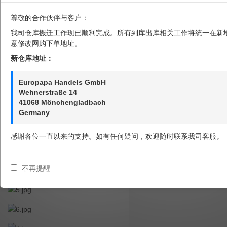
尊敬的合作伙伴与客户：
文章
海淘教程
Farmacia Loreto 教程
我司仓库搬迁工作现已顺利完成。所有到库出库相关工作将统一在新
意修改网购下单地址。
Farmacia Loreto 教程
新仓库地址：
欧罗巴巴
发布于 2016-07-04 00:00
阅读量：8063
Europapa Handels GmbH
Wehnerstraße 14
41068 Mönchengladbach
Germany
感谢各位一直以来的支持。如有任何疑问，欢迎随时联系我司客服。
不再提醒