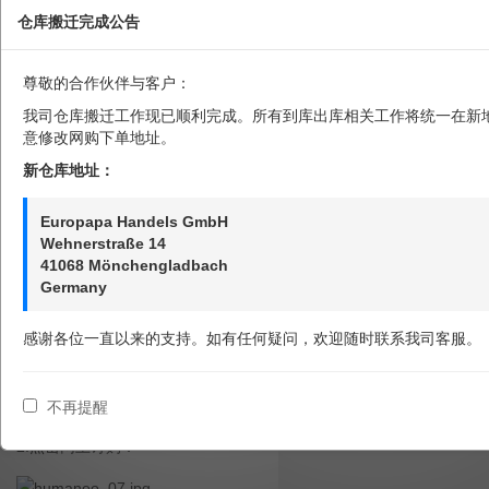
仓库搬迁完成公告
文章
海淘教程
德国Humaneo奶粉 购物教程
尊敬的合作伙伴与客户：
德国Humaneo奶粉 购物教程
我司仓库搬迁工作现已顺利完成。所有到库出库相关工作将统一在新
欧罗巴巴
意修改网购下单地址。
发布于 2016-07-05 00:00
阅读量：7403
新仓库地址：
Europapa Handels GmbH
Humaneo
温馨提示：
是德国生产的高品质奶粉。
Wehnerstraße 14
41068 Mönchengladbach
Germany
1.
http://humaneo-online.de/
输入网址
进入首页：
感谢各位一直以来的支持。如有任何疑问，欢迎随时联系我司客服。
不再提醒
2.
点击网上订购：