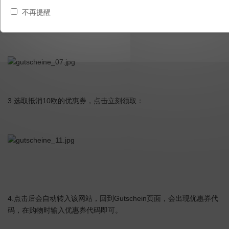
2.
您可以通过搜索找到您想要的网站优惠券，也可以通过产品分类查
不再提醒
Baby
找，这里我点击
查找：
3.
10
选取抵消
欧的优惠券，点击立刻领取：
4.
Gutschein
点击后会自动转入该网站，回到
页面，会出现优惠券代
码，在购物时输入优惠券代码即可。