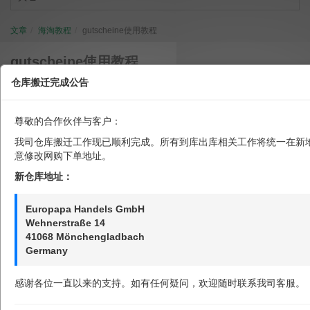
文章
海淘教程
gutscheine使用教程
gutscheine使用教程
仓库搬迁完成公告
欧罗巴巴
发布于 2016-07-04 00:00
阅读量：7675
尊敬的合作伙伴与客户：
我司仓库搬迁工作现已顺利完成。所有到库出库相关工作将统一在新
Gutscheine
是德国的优惠券网站，提供网站和实体店优惠券，种类
意修改网购下单地址。
齐全。
新仓库地址：
Europapa Handels GmbH
www.gutscheine.de
打开网站
，进入首页：
Wehnerstraße 14
41068 Mönchengladbach
Germany
感谢各位一直以来的支持。如有任何疑问，欢迎随时联系我司客服。