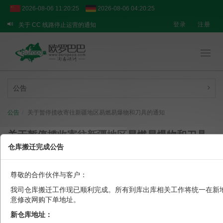
2026-08-06 11:20:25
2026-08-06 04:20:25
登录
注册
关于 CC 线路停止运营的通知
关于 BPOST 线路的临时提醒
【重要通知】转运业务临时调整说明
Toggl
navig
公告
公告
关于暂停揽收寄往新疆地区易燃易爆物和刀具的通知
关于暂停揽收寄往新疆地区易燃易爆物和刀具
仓库搬迁完成公告
的通知
欧罗巴巴
尊敬的合作伙伴与客户：
发布于 2018-10-31 16:30
阅读量：6280
我司仓库搬迁工作现已顺利完成。所有到库出库相关工作将统一在新
意修改网购下单地址。
新仓库地址：
尊敬的欧罗巴巴会员：