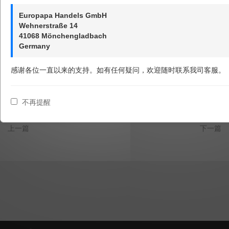
现接国家邮政总局通知，即日起暂停揽收寄往新疆地区的易燃易爆
Europapa Handels GmbH
品和一切刀具，请知悉！
Wehnerstraße 14
41068 Mönchengladbach
欧罗巴巴欧洲转运
Germany
2018年10月31日
感谢各位一直以来的支持。如有任何疑问，欢迎随时联系我司客服。
分享到：
微信
更多
不再提醒
上一篇
下一篇