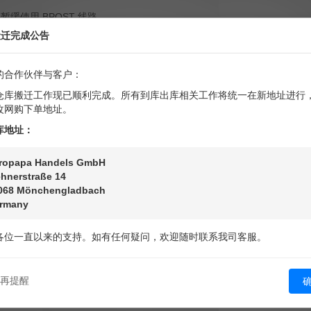
缓使用 BPOST 线路
搬迁完成公告
如 DHL / DPD 等）进行发运
提前做好收件方时效预期沟通
的合作伙伴与客户：
仓库搬迁工作现已顺利完成。所有到库出库相关工作将统一在新地址进行
改网购下单地址。
库地址：
波动，欧罗将持续跟进渠道恢复情况，并同步优化线路选择方案，以降低
ropapa Handels GmbH
将第一时间通过官网及系统公告同步。
hnerstraße 14
068 Mönchengladbach
rmany
各位一直以来的支持。如有任何疑问，欢迎随时联系我司客服。
再提醒
运