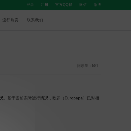
登录
注册
官方QQ群
微信
微博
流行热卖
联系我们
阅读量：581
况
。基于当前实际运行情况，欧罗（Europapa）已对相