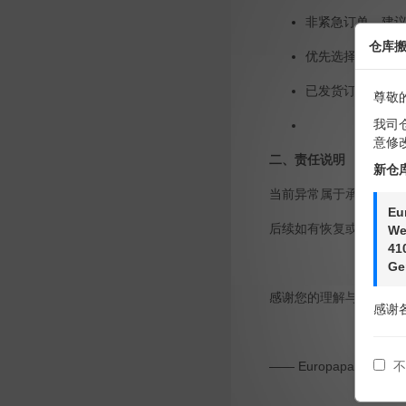
非紧急订单，建议暂
仓库
优先选择稳定渠道（
已发货订单，请
尊敬
我司
意修
二、责任说明
新仓
当前异常属于承运商侧
Eu
后续如有恢复或调整，
We
41
Ge
感谢您的理解与支持。
感谢
不
—— Europapa 欧罗转